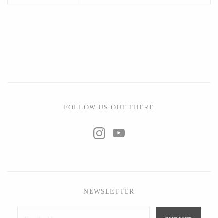
食洗機
×
オーブン・直火
x
漂白剤
クエン酸等でお手入れください。
FOLLOW US OUT THERE
NEWSLETTER