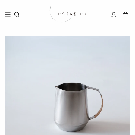
Toggle
mini
cart