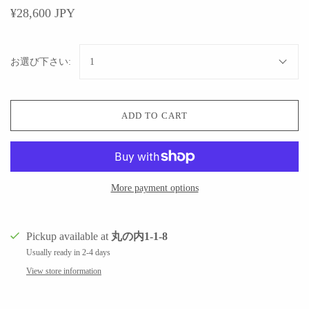
¥28,600 JPY
お選び下さい:
1
ADD TO CART
More payment options
Pickup available at
丸の内1-1-8
Usually ready in 2-4 days
View store information