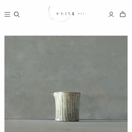
Toggle
mini
cart