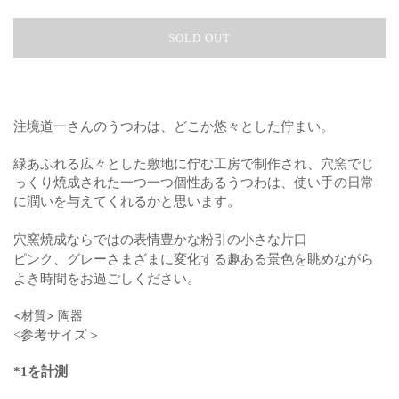
SOLD OUT
注境道一さんのうつわは、どこか悠々とした佇まい。
緑あふれる広々とした敷地に佇む工房で制作され、
穴窯でじ
っくり焼成された一つ一つ個性あるうつわは、使い手の日常
に潤いを与えてくれるかと思います。
穴窯焼成ならではの表情豊かな粉引の小さな片口
ピンク、グレーさまざまに変化する趣ある景色を眺めながら
よき時間をお過ごしください。
<材質> 陶器
<参考サイズ＞
*1を計測