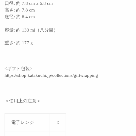
口径: 約 7.8 cm x 6.8 cm
高さ:
約 7.8 cm
底径:
約 6.4 cm
容量: 約 130 ml（八分目）
重さ: 約 177 g
<ギフト包装>
https://shop.katakuchi.jp/collections/giftwrapping
＜使用上の注意＞
電子レンジ
○