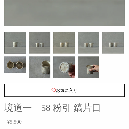
お気に入り
境道一 58 粉引 鎬片口
¥5,500