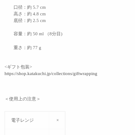
口径：約 5.7 cm
高さ：約 4.8 cm
底径：約 2.5 cm
容量：約 50 ml （8分目)
重さ：約 77 g
<ギフト包装>
https://shop.katakuchi.jp/collections/giftwrapping
＜使用上の注意＞
電子レンジ
×