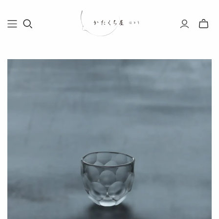
Toggle
mini
cart