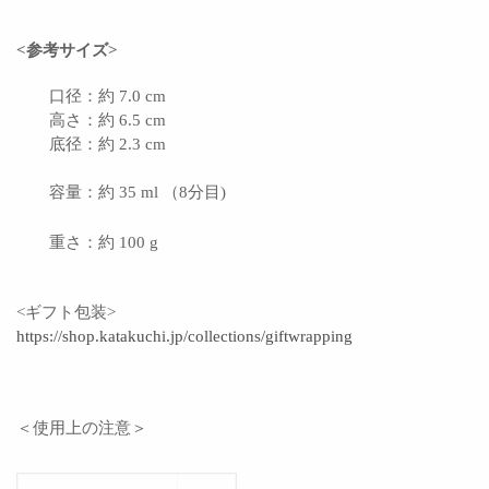
<参考サイズ>
口径：約 7.0 cm
高さ：約 6.5 cm
底径：約 2.3 cm
容量：約 35 ml （8分目)
重さ：約 100 g
<ギフト包装>
https://shop.katakuchi.jp/collections/giftwrapping
＜使用上の注意＞