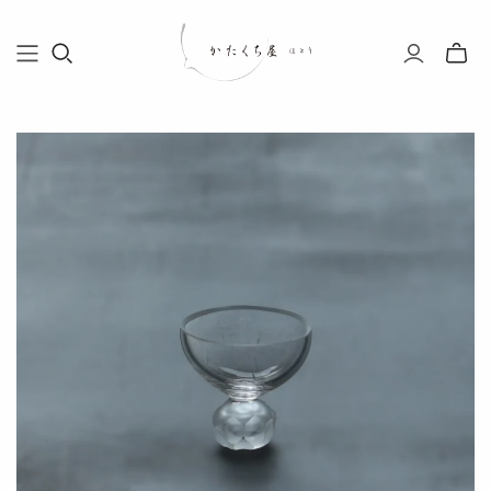
Toggle
mini
cart