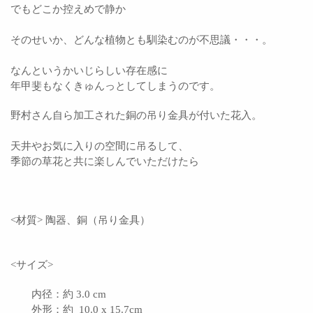
でもどこか控えめで静か
そのせいか、どんな植物とも馴染むのが
不思議・・・。
なんというかいじらしい存在感に
年甲斐もなくきゅんっとしてしまうのです。
野村さん自ら加工された銅の吊り金具が付いた花入。
天井やお気に入りの空間に吊るして、
季節の草花と共に楽しんでいただけたら
<材質> 陶器、銅（
吊り金具）
<サイズ>
内径：約 3.0 cm
外形：約 10.0 x 15.7cm