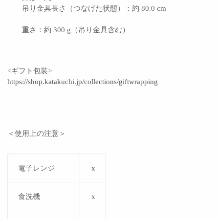
吊り金具長さ（つなげた状態）：約 80.0 cm
重さ：約 300 g（吊り金具含む）
<ギフト包装>
https://shop.katakuchi.jp/collections/giftwrapping
＜使用上の注意＞
電子レンジ
x
食洗機
x