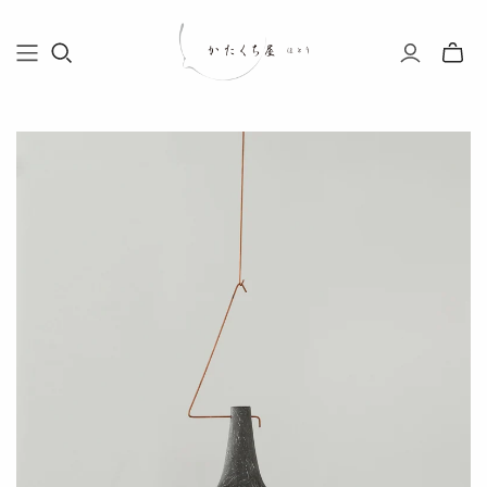
Toggle
mini
cart