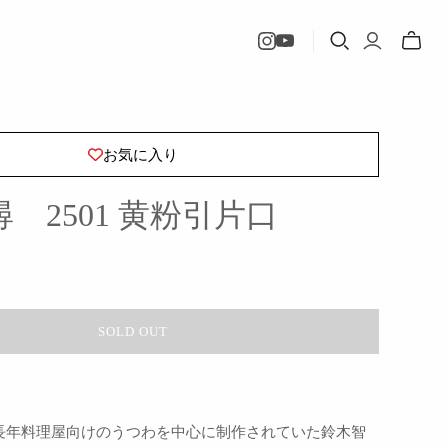
Toggle
mini
cart
お気に入り
 2501 黄粉引片口
SOLD OUT
長年料理屋向けのうつわを中心に制作されていた鈴木智