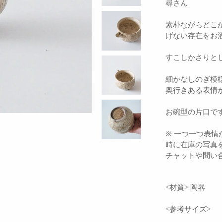
尋さん
素朴ながらどこ
げない存在をお
すこしかさりと
細かなしのぎ模
奥行きある表情
お碗型の片口で
※ 一つ一つ表
時に在庫の写真
チャットや問い
<材質> 陶器
<参考サイズ>