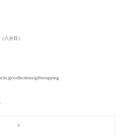
m
 ml（八分目）
uchi.jp/collections/giftwrapping
＞
x