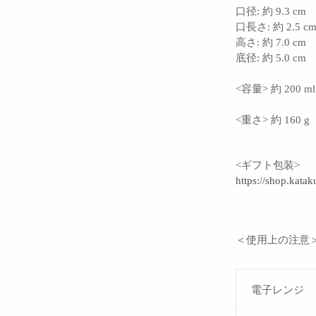
口径: 約
9.3
cm
口長さ: 約 2.5 c
高さ: 約 7.0 cm
底径: 約 5.0
cm
<容量> 約 200
<重さ> 約 160 g
<ギフト包装>
https://shop.katak
＜使用上の注意
電子レンジ