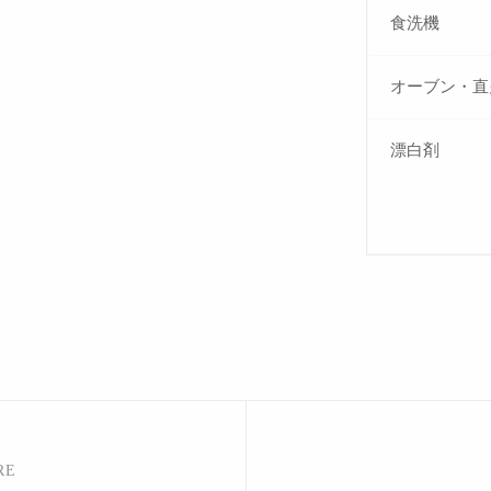
食洗機
オーブン・直
漂白剤
RE