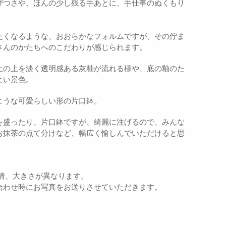
びつさや、ほんの少し残る手あとに、手仕事のぬくもり
たくなるような、おおらかなフォルムですが、その佇ま
さんのかたちへのこだわりが感じられます。
土の上を淡く透明感ある灰釉が流れる様や、底の釉のた
よい景色。
ような可愛らしい形の
片口鉢。
を盛ったり、片口鉢ですが、綺麗に注げるので、みんな
お抹茶の点て分けなど、幅広く愉しんでいただけると思
情、大きさが異なります。
合わせ時にお写真をお送りさせていただきます。