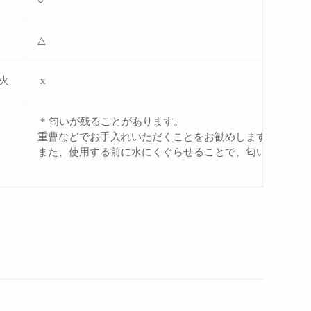
○
△
火
x
* 匂いが残ることがあります。
重曹などでお手入れいただくことをお勧めします。
また、使用する前に水にくぐらせることで、匂い残りやし