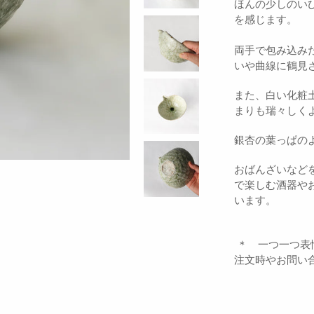
ほんの少しのい
を感じます。
両手で包み込み
いや曲線に鶴見
また、白い化粧
まりも瑞々しく
銀杏の葉っぱの
おばんざいなど
で楽しむ酒器や
います。
＊ 一つ一つ表
注文時やお問い