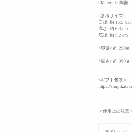
<Material> 陶器
<参考サイズ>
口径: 約 15.5 x1
高さ: 約 6.3 cm
底径: 約 5.2 cm
<容量> 約 250
<重さ> 約 390 g
<ギフト包装＞
https://shop.katak
＜使用上の注意