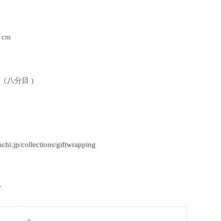
5 cm
ml （八分目 )
uchi.jp/collections/giftwrapping
＞