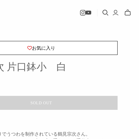
Toggle
mini
cart
お気に入り
次 片口鉢小 白
SOLD OUT
りでうつわを制作されている鶴見宗次さん。