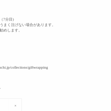
 （7分目)
とうまく注げない場合があります。
お勧めします。
uchi.jp/collections/giftwrapping
＞
×