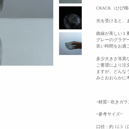
CRACK（ひ
光を受けると、
曲線が美しい１
グレーのグラデ
良い時間をお過
多少大きさ等異
ご要望により注
ますが、どんな
みとおおらかに
<材質> 吹きガラ
<参考サイズ>
口径：約 12.3