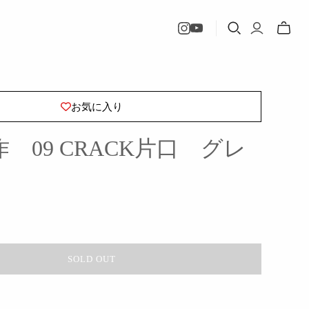
Toggle
mini
cart
お気に入り
 09 CRACK片口 グレ
SOLD OUT