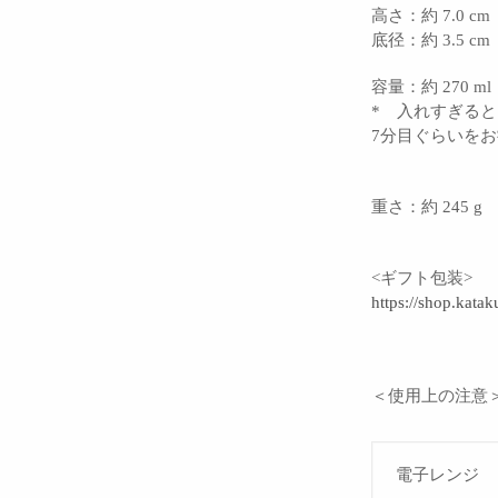
高さ：約 7.0 cm
底径：約 3.5 cm
容量：約 270 ml
* 入れすぎる
7分目ぐらいを
重さ：約 245 g
<ギフト包装>
https://shop.katak
＜使用上の注意
電子レンジ