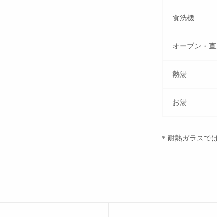
食洗機
オーブン・直
熱湯
お湯
* 耐熱ガラスで