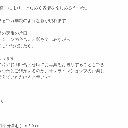
び模様）により、きらめく表情を愉しめるうつわ。
まるで万華鏡のような影が現れます。
番の定番の片口。
ーションの色合いと影を楽しみながら
ごしいただけたら。
なります。
文時やお問い合わせ時にお写真をお送りすることもでき
うつわとご縁があるのか、オンラインショップのお楽し
考えていただけると幸いです
ス
（口部分含む）
x 7.0 cm