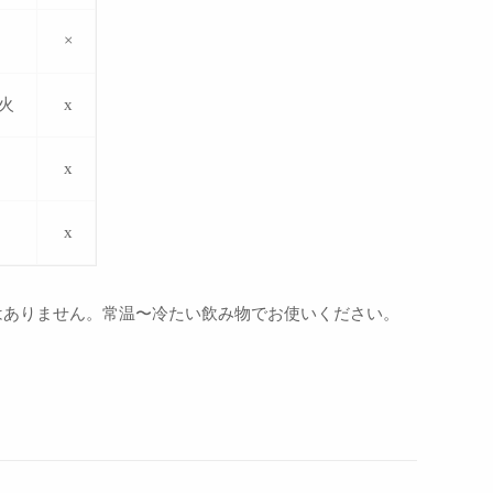
×
火
x
x
x
はありません。
常温〜冷たい飲み物でお使いください。