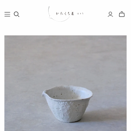
Toggle
mini
cart