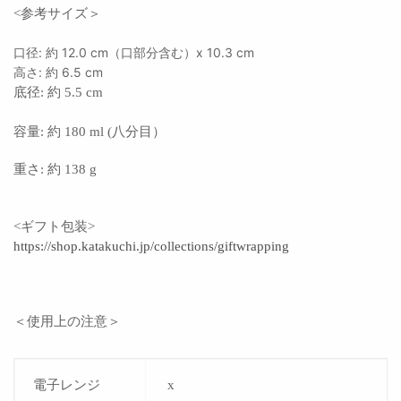
<参考サイズ＞
口径: 約 12.0 cm（口部分含む）x 10.3 cm
高さ:
約 6.5 cm
底径:
約 5.5 cm
容量: 約 180 ml (八分目）
重さ: 約 138 g
<ギフト包装>
https://shop.katakuchi.jp/collections/giftwrapping
＜使用上の注意＞
電子レンジ
x