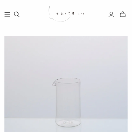
Toggle
mini
cart