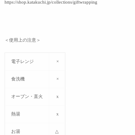
https://shop.katakuchi.jp/collections/giftwrapping
＜使用上の注意＞
電子レンジ
×
食洗機
×
オーブン・直火
x
熱湯
x
お湯
△