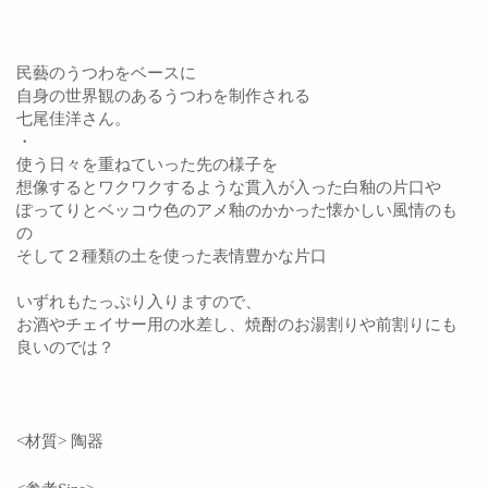
民藝のうつわをベースに
自身の世界観のあるうつわを制作される
七尾佳洋さん。
・
使う日々を重ねていった先の様子を
想像するとワクワクするような貫入が入った白釉の片口や
ぽってりとベッコウ色のアメ釉のかかった懐かしい風情のも
の
そして２種類の土を使った表情豊かな片口
いずれもたっぷり入りますので、
お酒やチェイサー用の水差し、焼酎のお湯割りや前割りにも
良いのでは？
<材質> 陶器