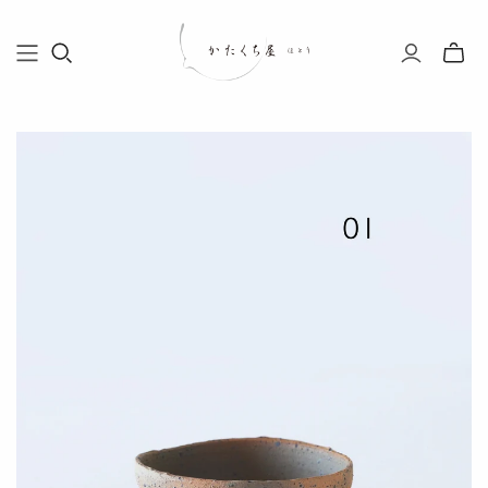
Toggle
mini
cart