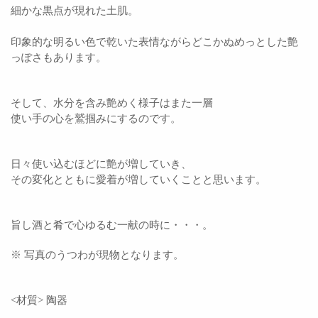
細かな黒点が現れた土肌。
印象的な明るい色で
乾いた表情ながらどこかぬめっとした艶
っぽさもあります。
そして、水分を含み艶めく様子はまた一層
使い手の心を鷲掴みにするのです。
日々使い込むほどに艶が増していき、
その変化とともに愛着が増していくことと思います。
旨し酒と肴で心ゆるむ一献の時に・・・。
※ 写真のうつわが現物となります。
<材質> 陶器