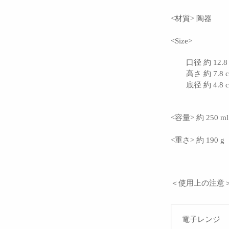
<材質> 陶器
<Size>
口径 約 12.8
高さ 約 7.8 
底径 約 4.8 
<容量> 約 250
<重さ> 約 190 g
＜使用上の注意
電子レンジ