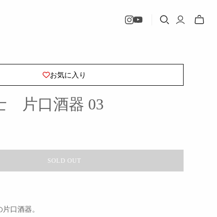
Toggle
mini
cart
お気に入り
 片口酒器 03
SOLD OUT
の片口酒器。