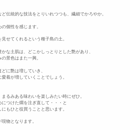
など伝統的な技法をとりいれつつも、繊細でかろやか。
わの個性を感じます。
を見せてくれるという種子島の土。
豊かな土肌は、どこかしっとりとした艶があり、
みの景色はまた一興。
ほどに艶は増していき、
に愛着が増していくことでしょう。
、まるみある味わいを楽しみたい時にぜひ。
めにつけた燗を注ぎ直して・・・と
しにもひと役買うことと思います。
が現物となります。