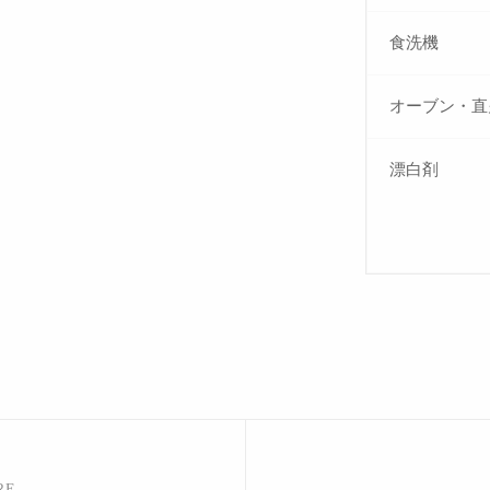
食洗機
オーブン・直
漂白剤
RE