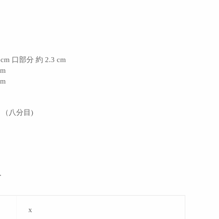
 cm 口部分 約 2.3 cm
cm
cm
 ml （八分目)
＞
x