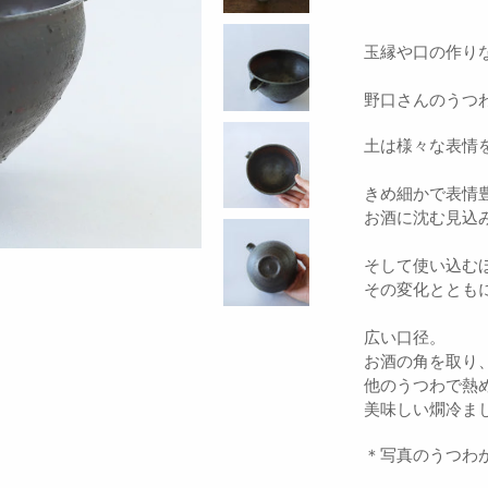
玉縁や口の作り
野口さんのうつ
土は様々な表情
きめ細かで表情
お酒に沈む見込
そして使い込む
その変化ととも
広い口径。
お酒の角を取り
他のうつわで熱
美味しい燗冷ま
＊写真のうつわ