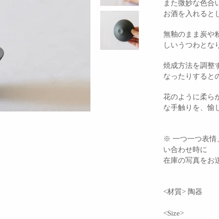
また微妙な色合
お酒を入れると
無釉のまま炭や
しいうつわとな
焼成方法を調整
なったりすると
花のように柔ら
な手触りを、愉
※ 一つ一つ表
い合わせ時に
在庫の写真をお
<材質> 陶器
<Size>