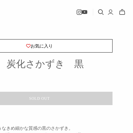
Toggle
mini
cart
お気に入り
 炭化さかずき 黒
SOLD OUT
うなきめ細かな質感の黒のさかずき。