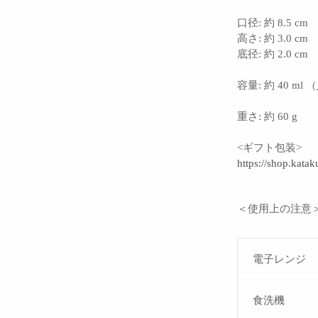
口径: 約 8.5 cm
高さ: 約 3.0 cm
底径: 約 2.0 cm
容量: 約 40 m
重さ: 約 60 g
<ギフト包装>
https://shop.katak
＜使用上の注意
電子レンジ
食洗機