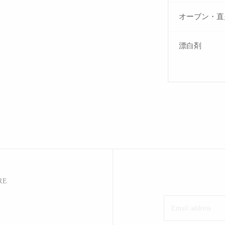
オーブン・直
漂白剤
RE