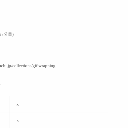
l （八分目)
uchi.jp/collections/giftwrapping
＞
x
×